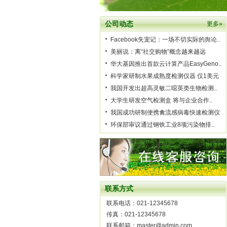
公司动态
更多»
Facebook失宠记：一场不切实际的舆论..
美丽说：离“社交购物”概念越来越远
华大基因推出首款云计算产品EasyGeno..
科学家研制水果成熟度检测仪器 仅1美元
我国开发出超高灵敏二噁英类生物检测..
大学生研发空气检测盒 将与企业合作..
我国成功研制便携禽流感病毒快速检测仪
环保部审议通过钢铁工业8项污染物排..
联系方式
联系电话：021-12345678
传真：021-12345678
联系邮箱：master@admin.com