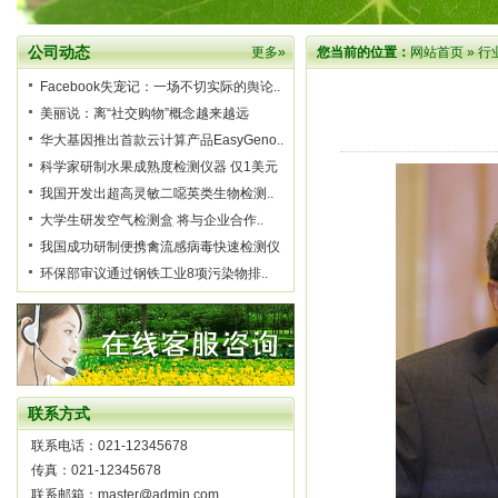
公司动态
更多»
您当前的位置：
网站首页
»
行
Facebook失宠记：一场不切实际的舆论..
美丽说：离“社交购物”概念越来越远
华大基因推出首款云计算产品EasyGeno..
科学家研制水果成熟度检测仪器 仅1美元
我国开发出超高灵敏二噁英类生物检测..
大学生研发空气检测盒 将与企业合作..
我国成功研制便携禽流感病毒快速检测仪
环保部审议通过钢铁工业8项污染物排..
联系方式
联系电话：021-12345678
传真：021-12345678
联系邮箱：master@admin.com